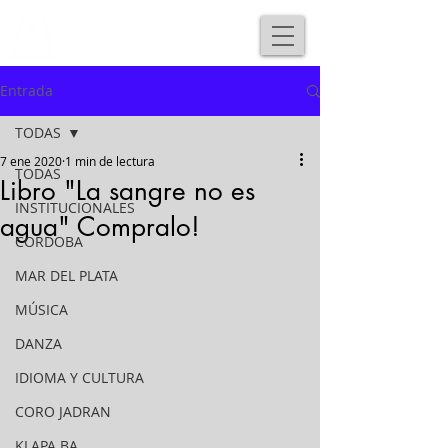
Entrada
TODAS
7 ene 2020
1 min de lectura
TODAS
Libro "La sangre no es
INSTITUCIONALES
agua" Compralo!
CORDOBA
MAR DEL PLATA
MÚSICA
DANZA
IDIOMA Y CULTURA
CORO JADRAN
KLAPA BA