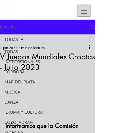
Entrada
TODAS
1 jun 2021
2 min de lectura
TODAS
V Juegos Mundiales Croatas
INSTITUCIONALES
- Julio 2023
CORDOBA
MAR DEL PLATA
MÚSICA
DANZA
IDIOMA Y CULTURA
CORO JADRAN
Informamos que la Comisión 
KLAPA BA