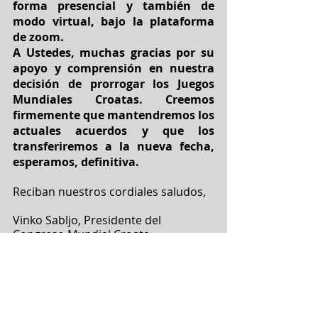
forma presencial y también de 
modo virtual, bajo la plataforma 
de zoom. 
A Ustedes, muchas gracias por su 
apoyo y comprensión en nuestra 
decisión de prorrogar los Juegos 
Mundiales Croatas. Creemos 
firmemente que mantendremos los 
actuales acuerdos y que los 
transferiremos a la nueva fecha, 
esperamos, definitiva. 
Reciban nuestros cordiales saludos,
Vinko Sabljo, Presidente del 
Congreso Mundial Croata
Igor Lacković, Secretario General del 
Congreso Mundial Croata
Mateja Mandić, Jefa de la Oficina 
Central del Congreso Mundial Croata 
y Marketing de los Juegos Mundiales 