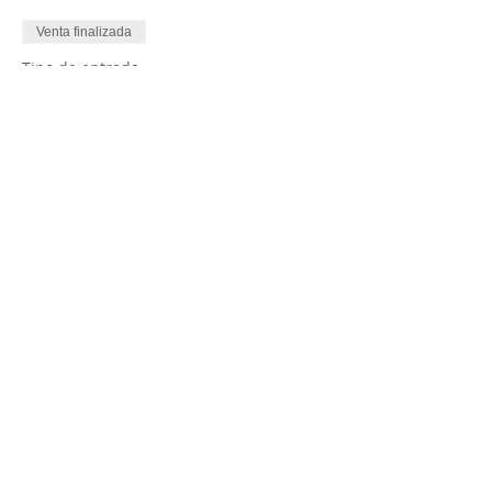
Venta finalizada
Tipo de entrada
Silla adicional
Leer más
Precio
$ 50,00
Compartir este evento